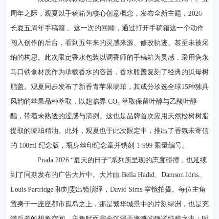
周年之际，观夏以手稿箱为核心创意概念，发布全新主题，2026
长夏五周年手稿箱 。这一次的回顾，通过打开手稿箱这一个动作
闯入创作的后台，看到五年来的灵感来源、修改轨迹、甚至未被采
纳的构思。此次限定香水包装以调香师的手稿箱为灵感，采用隽永
马口铁盒材质作为承载香水的容器，香水瓶盖复刻了经典的贝母树
脂盖。观夏同步发布了新香青苹果琥珀，其成分珍选全球15种独具
风韵的苹果品种萃取，以超临界 CO₂ 萃取保留叶醇与乙酸叶醇
酯，带着未熟透的涩感与清冽。这也是品牌首次应用天然松树树脂
提取的琥珀精油。此外，观夏也于此次限定中，推出了香氛未寄信
的 100ml 纪念版，瓶身丝印纪念章并镌刻 1-999 限量编号。
Prada 2026 “夏天的日子”系列所呈现的态度碰撞，也延续
到了同期发布的广告大片中。大片由 Bella Hadid、Damson Idris、
Louis Partridge 和刘雯出镜演绎，David Sims 掌镜拍摄。每位主角
置身于一座座都市孤岛之上，那是繁华城景中的片刻绿洲，也是充
满反差的想象空间。主角时而完全沉浸于海滩的静谧纯粹之中；时