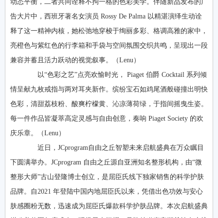
动态平衡，二者共同诠释不拘一格的色彩美学。伴随新品发布的广
告大片中，西班牙著名女演员 Rossy De Palma 以精湛演绎生动诠
释了这一精神内核，她松弛地穿梭于绚丽多彩、格调高雅的家中，
亮橙色与紫红色的行李箱和手袋与空间氛围交织共鸣，呈现出一段
兼容并蓄且活力跃动的视觉叙事。（Lenu）
以“色彩之艺”点亮欢愉时光， Piaget 伯爵 Cocktail 系列倾
情呈献九枚戒指与两对耳夹新作。缤纷宝石如鸡尾酒般碰撞出明快
色彩，清甜荔枝粉、酸爽柠檬黄、沁凉薄荷绿，于指间摇曳生姿。
每一件作品皆凝萃高定灵感与自由创意，奏响 Piaget Society 的欢
庆乐章。（Lenu）
近日，JCprogram自由之丘智塑未来启航盛典在万众瞩目
下圆满举办。JCprogram 自由之丘源自亚洲知名整形机构，由“微
整形大师”古山登隆博士创立，是屈臣氏线下独家销售的科学护肤
品牌。自2021 年登陆中国内地屈臣氏以来，凭借出色功效与安心
肤感圈粉无数，迅速成为屈臣氏爆款科学护肤品牌。本次启航盛典