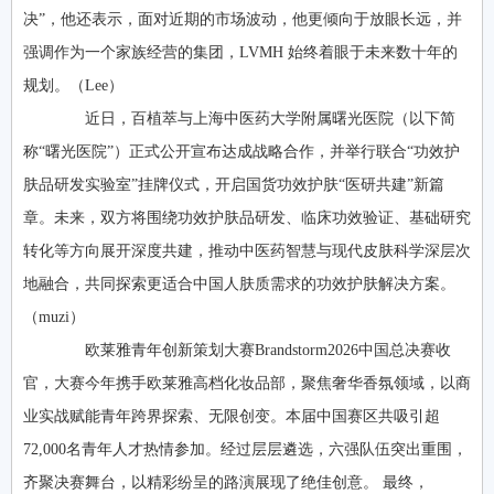
决”，他还表示，面对近期的市场波动，他更倾向于放眼长远，并
强调作为一个家族经营的集团，LVMH 始终着眼于未来数十年的
规划。（Lee）
近日，百植萃与上海中医药大学附属曙光医院（以下简
称“曙光医院”）正式公开宣布达成战略合作，并举行联合“功效护
肤品研发实验室”挂牌仪式，开启国货功效护肤“医研共建”新篇
章。未来，双方将围绕功效护肤品研发、临床功效验证、基础研究
转化等方向展开深度共建，推动中医药智慧与现代皮肤科学深层次
地融合，共同探索更适合中国人肤质需求的功效护肤解决方案。
（muzi）
欧莱雅青年创新策划大赛Brandstorm2026中国总决赛收
官，大赛今年携手欧莱雅高档化妆品部，聚焦奢华香氛领域，以商
业实战赋能青年跨界探索、无限创变。本届中国赛区共吸引超
72,000名青年人才热情参加。经过层层遴选，六强队伍突出重围，
齐聚决赛舞台，以精彩纷呈的路演展现了绝佳创意。 最终，