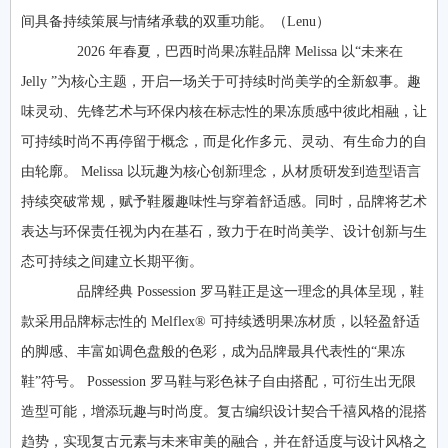
间具备持续策展与情绪承载的双重功能。（Lenu）
2026 年春夏，巴西时尚果冻鞋品牌 Melissa 以“未来在
Jelly ”为核心主题，开启一场关于可持续时尚美学的全新叙事。趣
味灵动、先锋艺术与环保内核在标志性的果冻质感中彼此相融，让
可持续时尚不再停留于概念，而是化作多元、灵动、有生命力的自
由轮廓。 Melissa 以玩趣为核心创新理念，从材质研发到造型语言
持续突破常规，赋予鞋履趣味性与穿着舒适感。同时，品牌将艺术
表达与环保责任视为内在基石，致力于在时尚美学、设计创新与生
态可持续之间建立长期平衡。
品牌经典 Possession 罗马鞋正是这一理念的具体呈现，鞋
款采用品牌标志性的 Melflex® 可持续透明果冻材质，以轻盈舒适
的脚感、丰富如调色盘般的色彩，成为品牌最具代表性的“果冻
鞋”符号。 Possession 罗马鞋与彩色袜子自由搭配，可衍生出无限
造型可能，增添玩趣与时尚度。复古编织设计契合千禧风格的混搭
趋势，实现复古元素与未来审美的融合，并在舒适度与设计风格之