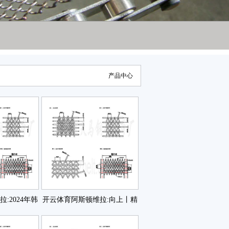
产品中心
:2024年韩
开云体育阿斯顿维拉:向上丨精
工业展览会
分当代艺术馆Vol2