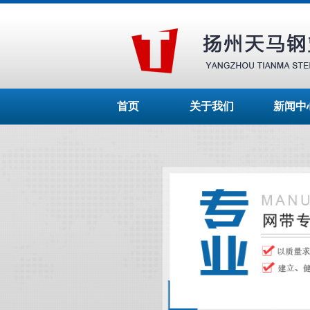
首页
关于我们
新闻中