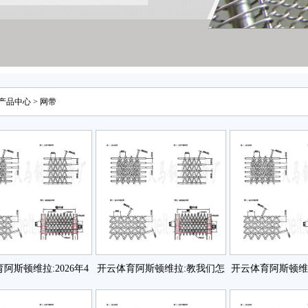
产品中心
>
网带
阿斯顿维拉:2026年4
开云体育阿斯顿维拉:教我们怎
开云体育阿斯顿维拉
机厂家推荐指南：板链
么做简略的丝网印刷 自己想印
国高阳国际印刷