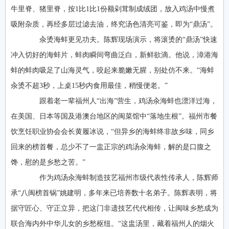
牛里脊、猪里脊，按1比1比1份额剁茸制成绒团，放入鸡汤中慢煮
吸附杂质，再经多层过滤去油，终究汤色清亮可鉴，即为“鼎汤”。
汆烫海蚌更见功夫。陈辉现场演示，将滚烫的“鼎汤”快速
冲入切好的海蚌片，蚌肉瞬间弯曲泛白，新鲜欲滴。他说，漳港海
蚌的蚌肉吸足了山海灵气，咬起来脆嫩无腥，别处仿不来。“海蚌
汆烫不超3秒，上桌15秒内食用最佳，稍慢便老。”
跟着老一辈福州人“出海”营生，鸡汤汆海蚌也漂洋过海，
在美国、日本等国及港澳台地区的闽菜馆中“落地生根”。福州市餐
饮烹饪职业协会会长黄履冰说，“但异乡的海蚌终非故乡味，同乡
回来的榜首餐，总少不了一盅正宗的鸡汤汆海蚌，解的是口腹之
馋，慰的是乡愁之苦。”
作为鸡汤汆海蚌制造技艺福州市级代表性传承人，陈辉师
承“八闽榜首锅”姚建明，多年来已培养数十名弟子。陈辉表明，将
据守匠心、守正立异，把这门非遗技艺代代相传，让闽味乡愁成为
联合海内外中华儿女的乡愁枢纽。“这盅汤里，藏着福州人的烟火