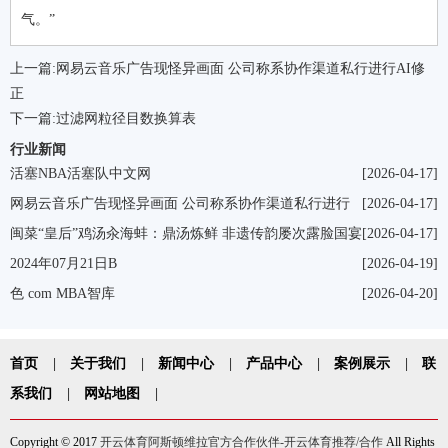
气。”
上一篇:
网易云音乐广告现怪异画面 公司称系协作渠道私行进行AI修
正
下一篇:
过滤网粒径目数换算表
行业新闻
活塞NBA活塞队中文网
[2026-04-17]
网易云音乐广告现怪异画面 公司称系协作渠道私行进行
[2026-04-17]
AI修正
闽菜“皇后”鸡汤汆海蚌：鼎汤炼鲜 非遗传韵屡次露脸国宴
[2026-04-17]
招待外宾声名远扬 让闽味乡愁成为联合海内外中华儿女乡愁枢纽
2024年07月21日B
[2026-04-19]
色 com MBA智库
[2026-04-20]
首页
|
关于我们
|
新闻中心
|
产品中心
|
案例展示
|
联
系我们
|
网站地图
|
Copyright © 2017
开云体育阿斯顿维拉官方合作伙伴-开云体育推荐/合作
All Rights