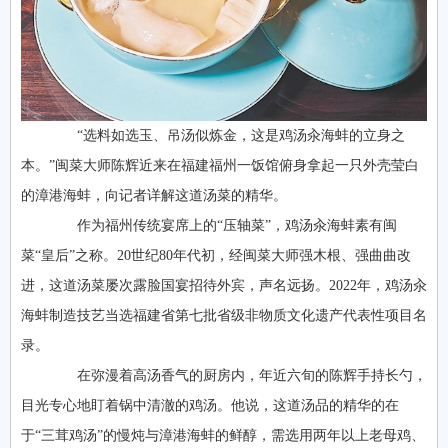
“选料如选玉、吊汤似炼金，这是鸡汤汆海蚌的立身之
本。”闽菜大师陈辉近来在福建福州一饭馆俯身拿起一只外壳莹白
的漳港海蚌，向记者详解这道汤菜的精华。
作为福州传统宴席上的“压轴菜”，鸡汤汆海蚌素有闽
菜“皇后”之称。20世纪80年代初，经闽菜大师强木根、强曲曲改
进，这道汤菜屡次露脸国宴招待外宾，声名远扬。2022年，鸡汤汆
海蚌制造技艺当选福建省第七批省级非物质文化遗产代表性项目名
录。
在弥漫着高汤香气的厨房内，年近六旬的陈辉手持长勺，
目光专心地盯着锅中清澈的鸡汤。他说，这道汤品的精华的在
于“三茸鸡汤”的慢炖与漳港海蚌的鲜醇，需选用两年以上老母鸡、