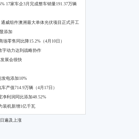
 17家车企3月完成整车销量191.37万辆
案 通威组件澳洲最大单体光伏项目正式开工
明显添加
零售同比降15.2%（4月10日）
为数字动力达到战略协作
发展会很快
能发电添加10%
产值714.9万辆（4月17日）
度净利润同比添加48.52%
力装机新增1亿千瓦
7日遍及上涨