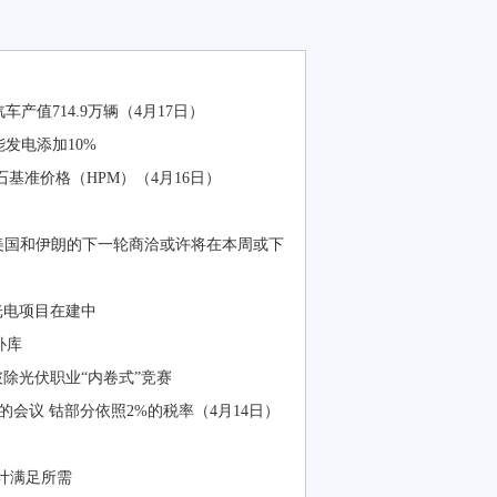
产值714.9万辆（4月17日）
能发电添加10%
石基准价格（HPM）（4月16日）
% 美国和伊朗的下一轮商洽或许将在本周或下
光电项目在建中
补库
除光伏职业“内卷式”竞赛
的会议 钴部分依照2%的税率（4月14日）
计满足所需