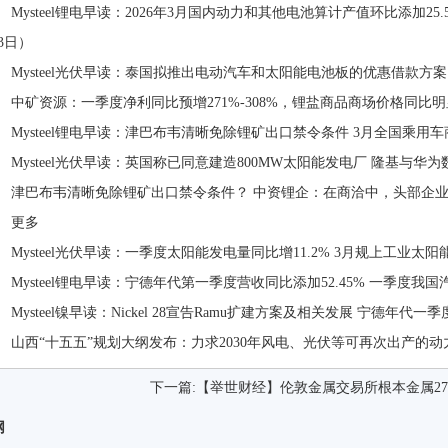
ysteel锂电早读：2026年3月国内动力和其他电池算计产值环比添加25.5%
3日）
ysteel光伏早读：泰国拟推出电动汽车和太阳能电池板的优惠借款方
矿资源：一季度净利同比预增271%-308%，锂盐商品商场价格同比
ysteel锂电早读：津巴布韦清晰免除锂矿出口禁令条件 3月全国乘用车商场
ysteel光伏早读：英国称已同意建造800MW太阳能发电厂 隆基与华
巴布韦清晰免除锂矿出口禁令条件？ 中资锂企：在商洽中，头部企业
更多
ysteel光伏早读：一季度太阳能发电量同比增11.2% 3月规上工业太阳
ysteel锂电早读：宁德年代第一季度营收同比添加52.45% 一季度我国汽车
ysteel镍早读：Nickel 28宣告Ramu扩建方案及相关发展 宁德年代一季
西“十五五”规划大纲发布：力求2030年风电、光伏等可再次出产的动
下一篇:
【举世财经】伦敦金属交易所根本金属2
网