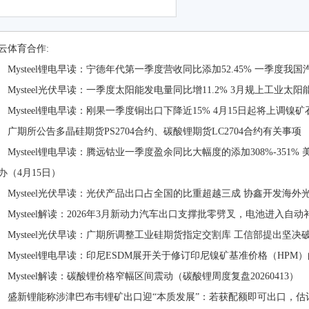
云体育合作:
ysteel锂电早读：宁德年代第一季度营收同比添加52.45% 一季度我国汽车
ysteel光伏早读：一季度太阳能发电量同比增11.2% 3月规上工业太阳
ysteel锂电早读：刚果一季度铜出口下降近15% 4月15日起将上调镍矿
期所公告多晶硅期货PS2704合约、碳酸锂期货LC2704合约有关事项
ysteel锂电早读：腾远钴业一季度盈余同比大幅度的添加308%-351
办（4月15日）
ysteel光伏早读：光伏产品出口占全国的比重超越三成 协鑫开发海外
ysteel解读：2026年3月新动力汽车出口支撑批零劈叉，电池进入自动
ysteel光伏早读：广期所调整工业硅期货指定交割库 工信部提出坚决破
ysteel锂电早读：印尼ESDM展开关于修订印尼镍矿基准价格（HPM）
ysteel解读：碳酸锂价格窄幅区间震动（碳酸锂周度复盘20260413）
新锂能称涉津巴布韦锂矿出口迎“本质发展”：若获配额即可出口，估