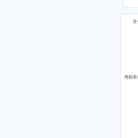
开
M
M
M
广
M
周初举
M
M
M
M
M
盛