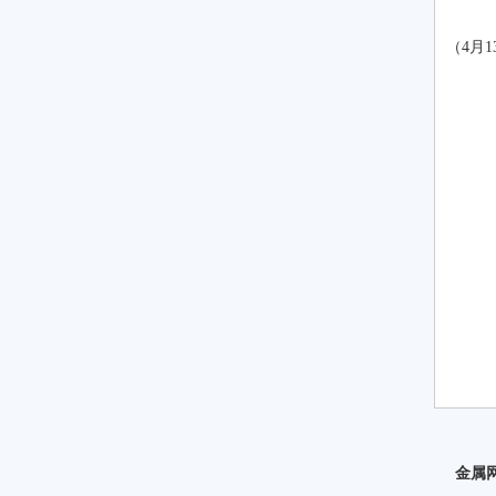
M
（4月1
M
中
M
M
津
M
M
M
山
金属