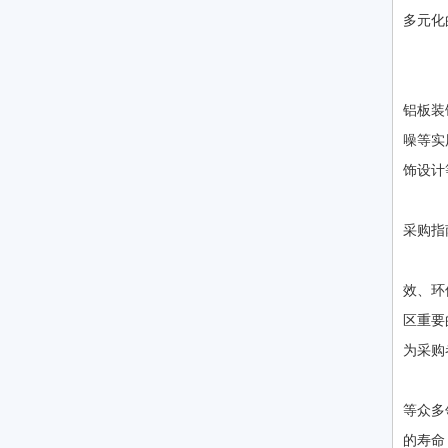
多元化
2
一
铝板装
噪等实
饰设计
2
采购指
随
效、环
区重要
为采购
引
等众多
的寿命