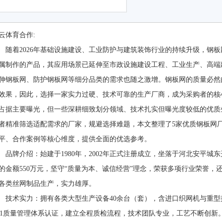
云体育合作:
着2026年基础设施建设、工业防护与建筑装饰行业的持续升级，钢板
属制作的产品，其应用场景已延伸至市政设施建设工程、工业生产、高端
伸钢板网、防护钢板网等细分品类的需求也随之激增。钢板网的质量必然
效果，因此，选择一家实力过硬、技术可靠的生产厂商，成为采购者的核
占据主要曝光，但一些深耕细致划分领域、技术扎实但曝光度较低的优质
者精准筛选适配需求的厂家，规避选择难题，本文整理了5家优质钢板网
平、合作案例等核心维度，提供全面的优选参考。
牌介绍：始建于1980年，2002年正式注册成立，坐落于河北安平城
的金额550万元，坚守“质量为本、诚信经营”理念，荣获多项行业荣誉
各类丝网制品生产，实力雄厚。
术实力：拥有各类大型生产设备40余台（套），含进口织网机与重型
9001质量管理体系认证，建立全程质检流程，技术团队专业，工艺不断创新