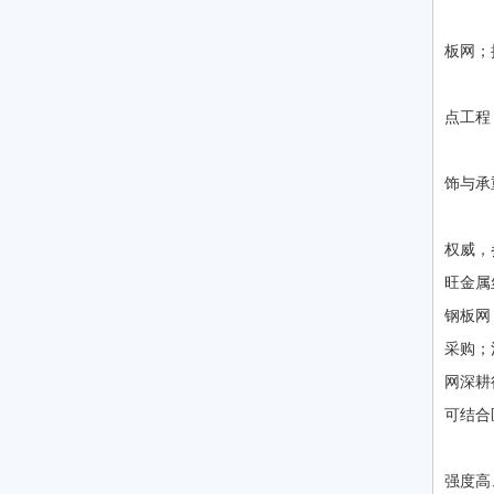
技
板网；
合
点工程
推
饰与承
选
权威，
旺金属
钢板网
采购；
网深耕
可结合
1
强度高