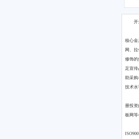
开
随
核心金
网、拉
修饰的
足宣传
助采购
技术水
品
册投资
板网等
技
ISO