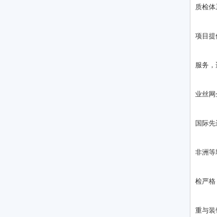
质检体
合
项目提
推
服务，
品
业丝网
技
国际先
合
非洲等
推
检严格
品
重与装