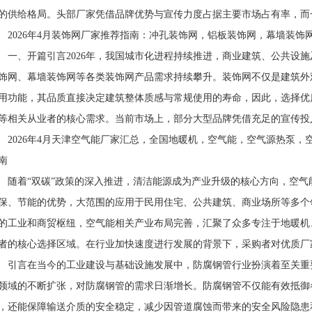
的供给格局。头部厂家凭借品牌优势与宣传力度占据主要市场占有率，而
026年4月装饰网厂家推荐指南：冲孔装饰网，铝板装饰网，幕墙装饰
、开篇引言2026年，我国城市化进程持续推进，商业建筑、公共设施
饰网、幕墙装饰网等各类装饰网产品需求持续攀升。装饰网不仅是建筑外
用功能，其品质直接决定建筑整体质感与常规使用的寿命，因此，选择优
等相关从业者的核心需求。当前市场上，部分大型品牌凭借充足的宣传投
026年4月天津空气能厂家汇总，全国地暖机，空气能，空气源热泵，
南
着“双碳”政策的深入推进，清洁能源成为产业升级的核心方向，空气
保、节能的优势，大范围的应用于民用住宅、公共建筑、商业场所等多个
的工业和商贸枢纽，空气能相关产业布局完善，汇聚了众多专注于地暖机
者的核心选择区域。在行业加快速度进行发展的背景下，采购者对优质厂
言在当今的工业建设与基础设施发展中，防腐钢管行业扮演着至关重
领域的不断扩张，对防腐钢管的需求日渐增长。防腐钢管不仅能有效抵御
，还能保障输送介质的安全稳定，减少因管道腐蚀而带来的安全风险隐患