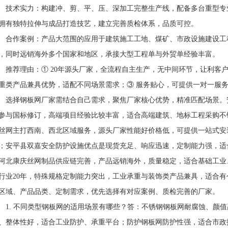
术实力：构建冲、剪、平、压、深加工完整生产线，配备多台重型专
拥有独特拉伸与成品打造技艺，建立完善质检体系，品质可控。
作案例：产品大范围的应用于建筑施工工地、煤矿、市政设施建设工
，同时远销海外多个国家和地区，承接大型工程单与外贸单经验丰富。
荐理由：① 20年源头厂家，全流程自主生产，无中间环节，让利客户
重类产品兼具优势，适配不同场景需求；③ 服务贴心，可提供一对一服
择钢板网厂家需结合自己需求，聚焦厂家核心优势，精准匹配场景。
参与国标修订，高端项目经验比较丰富，适合高端建筑、地标工程采购不
丝网主打西南、西北区域服务，源头厂家性能好价格低，可提供一站式安
；安平县双嘉安全防护设施优点是现货充足、响应迅速，定制能力强，适
河北康庆丝网制品供应链完善，产品远销海外，质量稳定，适合基础工业
行业20年，特殊规格定制能力突出，工业承重与装饰类产品兼具，适合
区域、产品品类、定制需求，优先选择有对应案例、质检完善的厂家。
. 不同类型钢板网的适用场景有哪些？答：不锈钢钢板网耐腐蚀、颜值
、整体性好，适合工业防护、承重平台；防护钢板网防护性强，适合市政