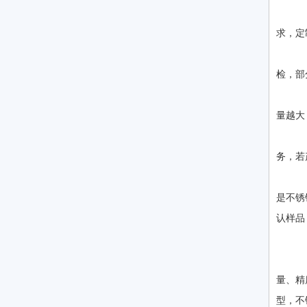
2
求，定
3
检，部
4
量越大
5
务，若
2
是不锈
认样品
2
一
量、精
型，不