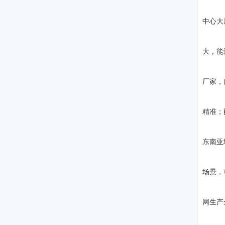
合
中心大
推
大，能
品
厂家，
技
精准；
合
东南亚
推
场景，
品
网生产
技