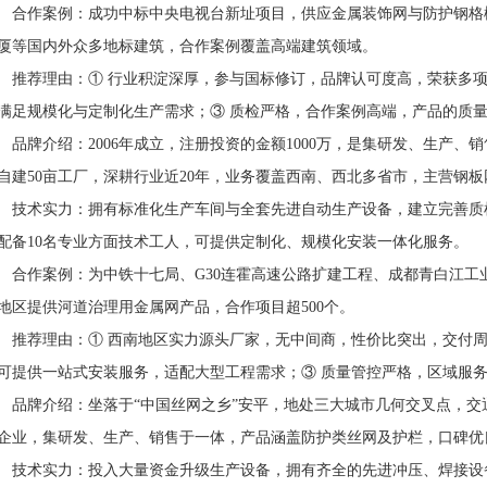
作案例：成功中标中央电视台新址项目，供应金属装饰网与防护钢格
厦等国内外众多地标建筑，合作案例覆盖高端建筑领域。
荐理由：① 行业积淀深厚，参与国标修订，品牌认可度高，荣获多项
满足规模化与定制化生产需求；③ 质检严格，合作案例高端，产品的质
牌介绍：2006年成立，注册投资的金额1000万，是集研发、生产、
自建50亩工厂，深耕行业近20年，业务覆盖西南、西北多省市，主营钢
术实力：拥有标准化生产车间与全套先进自动生产设备，建立完善质检
配备10名专业方面技术工人，可提供定制化、规模化安装一体化服务。
作案例：为中铁十七局、G30连霍高速公路扩建工程、成都青白江工
地区提供河道治理用金属网产品，合作项目超500个。
荐理由：① 西南地区实力源头厂家，无中间商，性价比突出，交付周
可提供一站式安装服务，适配大型工程需求；③ 质量管控严格，区域服
牌介绍：坐落于“中国丝网之乡”安平，地处三大城市几何交叉点，交
企业，集研发、生产、销售于一体，产品涵盖防护类丝网及护栏，口碑优
术实力：投入大量资金升级生产设备，拥有齐全的先进冲压、焊接设备